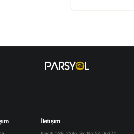
işim
İletişim
da
İvedik OSB, 2286. Sk. No:53, 06374