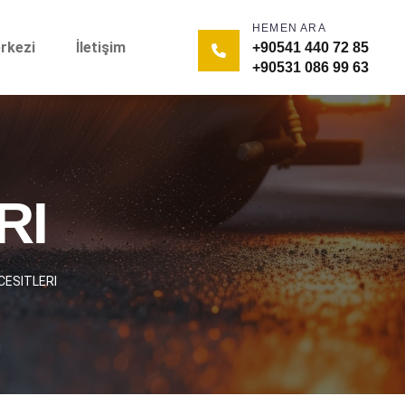
HEMEN ARA
rkezi
İletişim
+90541 440 72 85
+90531 086 99 63
RI
CESITLERI