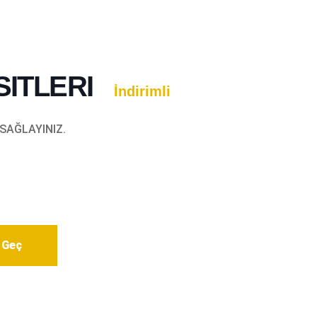
SITLERI
İndirimli
 SAĞLAYINIZ.
e Geç