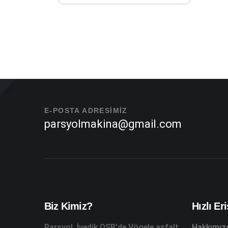
E-POSTA ADRESİMİZ
parsyolmakina@gmail.com
Biz Kimiz?
Hızlı Er
Parsyol, İvedik OSB'de Vögele asfalt
Hakkımız